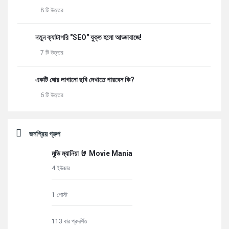
8 টি উত্তর
নতুন ক্যাটাগরি "SEO" যুক্ত হলো আড্ডাবাজে!
7 টি উত্তর
একটি ঘোর লাগানো ছবি দেখাতে পারবেন কি?
6 টি উত্তর
জনপ্রিয় গ্রুপ
মুভি ম্যানিয়া 🤘 Movie Mania
4 ইউজার
1 পোস্ট
113 বার প্রদর্শিত