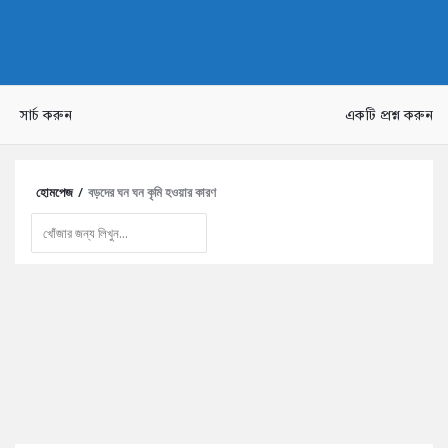
AddaBuzz.net
সার্চ করুন
একটি প্রশ্ন করুন
হোমপেজ
/
বড়দের ঘন ঘন কৃমি হওয়ার কারণ