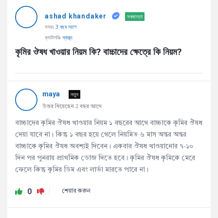
AddaBuzz.net
ashad khandaker
Latest
সবজান্তা
সময়ঃ
3 বছর আগে
প্রশ্ন
ক্যাটাগরিঃ
স্বাস্থ্য
কৃমির ঔষধ খাওয়ার নিয়ম কি? বাচ্চাদের ক্ষেত্রে কি নিয়ম?
maya
নতুন
উত্তর দিয়েছেন 2 বছর আগে
বাচ্চাদের কৃমির ঔষধ খাওয়ার নিয়ম ১ বছরের আগে বাচ্চাকে কৃমির ঔষধ
দেয়া যাবে না। কিন্তু ১ বছর হয়ে গেলে নিয়মিত ৬ মাস অন্তর অন্তর
বাচ্চাকে কৃমির ঔষধ অবশ্যই দিবেন। একবার ঔষধ খাওয়ানোর ৭-১০
দিন পর পুনরায় প্রাথমিক ডোজ দিতে হবে। কৃমির ঔষধ কৃমিকে মেরে
ফেলে কিন্তু কৃমির ডিম এবং লার্ভা মারতে পারে না।
0
শেয়ার করুন