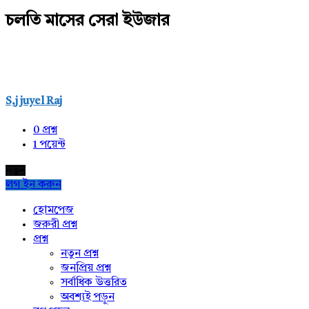
চলতি মাসের সেরা ইউজার
S,j juyel Raj
0
প্রশ্ন
1
পয়েন্ট
নতুন
লগ ইন করুন
Explore
হোমপেজ
জরুরী প্রশ্ন
প্রশ্ন
নতুন প্রশ্ন
জনপ্রিয় প্রশ্ন
সর্বাধিক উত্তরিত
অবশ্যই পড়ুন