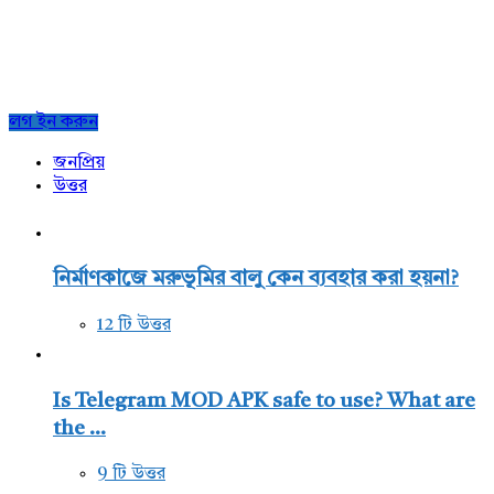
Sidebar
লগ ইন করুন
জনপ্রিয়
উত্তর
নির্মাণকাজে মরুভূমির বালু কেন ব্যবহার করা হয়না?
12 টি উত্তর
Is Telegram MOD APK safe to use? What are
the ...
9 টি উত্তর