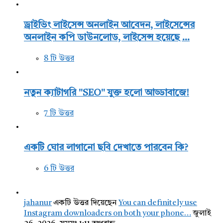
ড্রাইভিং লাইসেন্স অনলাইন আবেদন, লাইসেন্সের
অনলাইন কপি ডাউনলোড, লাইসেন্স হয়েছে ...
8 টি উত্তর
নতুন ক্যাটাগরি "SEO" যুক্ত হলো আড্ডাবাজে!
7 টি উত্তর
একটি ঘোর লাগানো ছবি দেখাতে পারবেন কি?
6 টি উত্তর
jahanur
একটি উত্তর দিয়েছেন
You can definitely use
Instagram downloaders on both your phone…
জুলাই