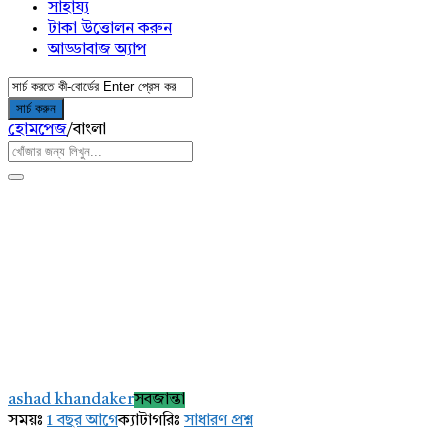
সাহায্য
টাকা উত্তোলন করুন
আড্ডাবাজ অ্যাপ
হোমপেজ
/
বাংলা
AddaBuzz.net
Latest
ashad khandaker
সবজান্তা
প্রশ্ন
সময়ঃ
1 বছর আগে
ক্যাটাগরিঃ
সাধারণ প্রশ্ন