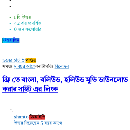
1 টি উত্তর
42
বার প্রদর্শিত
0
জন ফলোয়ার
উত্তর দিন
ভবের হাট 🤘
পণ্ডিত
সময়ঃ
5 বছর আগে
ক্যাটাগরিঃ
বিনোদন
ফ্রি তে বাংলা, বলিউড, হলিউড মুভি ডাউনলোড
করার সাইট এর লিংক
shanto
ভিআইপি
উত্তর দিয়েছেন 5 বছর আগে