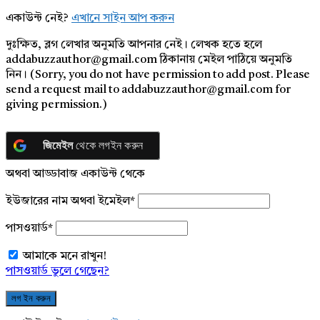
একাউন্ট নেই?
এখানে সাইন আপ করুন
দুঃক্ষিত, ব্লগ লেখার অনুমতি আপনার নেই। লেখক হতে হলে
addabuzzauthor@gmail.com ঠিকানায় মেইল পাঠিয়ে অনুমতি
নিন। (Sorry, you do not have permission to add post. Please
send a request mail to addabuzzauthor@gmail.com for
giving permission.)
জিমেইল
থেকে লগইন করুন
অথবা আড্ডাবাজ একাউন্ট থেকে
ইউজারের নাম অথবা ইমেইল
*
পাসওয়ার্ড
*
আমাকে মনে রাখুন!
পাসওয়ার্ড ভুলে গেছেন?