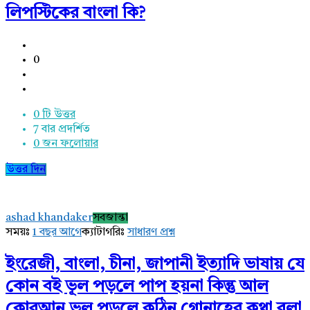
লিপস্টিকের বাংলা কি?
0
0 টি উত্তর
7
বার প্রদর্শিত
0
জন ফলোয়ার
উত্তর দিন
ashad khandaker
সবজান্তা
সময়ঃ
1 বছর আগে
ক্যাটাগরিঃ
সাধারণ প্রশ্ন
ইংরেজী, বাংলা, চীনা, জাপানী ইত্যাদি ভাষায় যে
কোন বই ভূল পড়লে পাপ হয়না কিন্তু আল
কোরআন ভূল পড়লে কঠিন গোনাহের কথা বলা