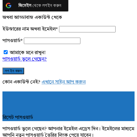
জিমেইল
থেকে লগইন করুন
অথবা আড্ডাবাজ একাউন্ট থেকে
ইউজারের নাম অথবা ইমেইল
*
পাসওয়ার্ড
*
আমাকে মনে রাখুন!
পাসওয়ার্ড ভুলে গেছেন?
কোন একাউন্ট নেই?
এখানে সাইন আপ করুন
রিসেট পাসওয়ার্ড
পাসওয়ার্ড ভুলে গেছেন? আপনার ইমেইল এড্রেস দিন। ইমেইলের মাধ্যমে
আপনি নতুন পাসওয়ার্ড তৈরির লিংক পেয়ে যাবেন।