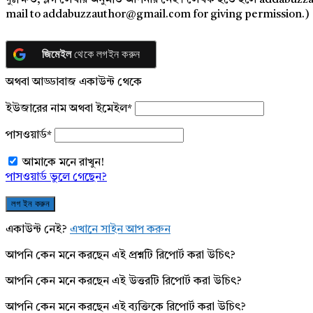
দুঃক্ষিত, ব্লগ লেখার অনুমতি আপনার নেই। লেখক হতে হলে addabuzz
mail to addabuzzauthor@gmail.com for giving permission.)
জিমেইল
থেকে লগইন করুন
অথবা আড্ডাবাজ একাউন্ট থেকে
ইউজারের নাম অথবা ইমেইল
*
পাসওয়ার্ড
*
আমাকে মনে রাখুন!
পাসওয়ার্ড ভুলে গেছেন?
একাউন্ট নেই?
এখানে সাইন আপ করুন
আপনি কেন মনে করছেন এই প্রশ্নটি রিপোর্ট করা উচিৎ?
আপনি কেন মনে করছেন এই উত্তরটি রিপোর্ট করা উচিৎ?
আপনি কেন মনে করছেন এই ব্যক্তিকে রিপোর্ট করা উচিৎ?