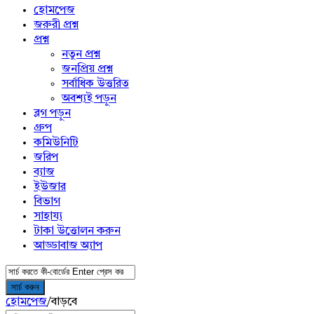
menu
হোমপেজ
জরুরী প্রশ্ন
প্রশ্ন
নতুন প্রশ্ন
জনপ্রিয় প্রশ্ন
সর্বাধিক উত্তরিত
অবশ্যই পড়ুন
ব্লগ পড়ুন
গ্রুপ
কমিউনিটি
জরিপ
ব্যাজ
ইউজার
বিভাগ
সাহায্য
টাকা উত্তোলন করুন
আড্ডাবাজ অ্যাপ
হোমপেজ
/
বাড়বে