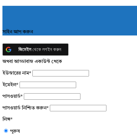
সাইন আপ করুন
জিমেইল
থেকে লগইন করুন
অথবা আড্ডাবাজ একাউন্ট থেকে
ইউজারের নাম
*
ইমেইল
*
পাসওয়ার্ড
*
পাসওয়ার্ড নিশ্চিত করুন
*
লিঙ্গ
*
পুরুষ