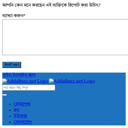
আপনি কেন মনে করছেন এই ব্যক্তিকে রিপোর্ট করা উচিৎ?
ব্যাখ্যা করুন
*
সাইন ইন
সাইন আপ
AddaBuzz.net
AddaBuzz.net
হোমপেজ
ব্লগ
Navigation
ইউজার
যোগাযোগ