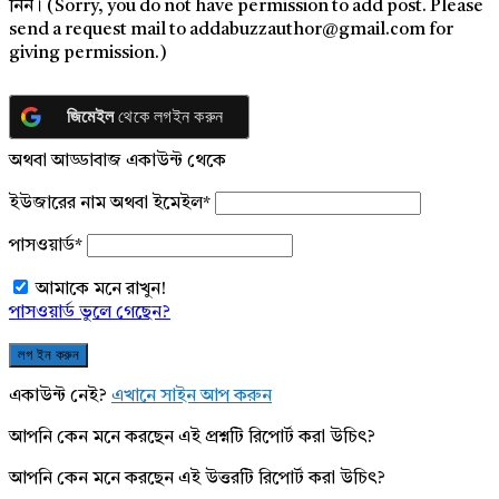
নিন। (Sorry, you do not have permission to add post. Please
send a request mail to addabuzzauthor@gmail.com for
giving permission.)
জিমেইল
থেকে লগইন করুন
অথবা আড্ডাবাজ একাউন্ট থেকে
ইউজারের নাম অথবা ইমেইল
*
পাসওয়ার্ড
*
আমাকে মনে রাখুন!
পাসওয়ার্ড ভুলে গেছেন?
একাউন্ট নেই?
এখানে সাইন আপ করুন
আপনি কেন মনে করছেন এই প্রশ্নটি রিপোর্ট করা উচিৎ?
আপনি কেন মনে করছেন এই উত্তরটি রিপোর্ট করা উচিৎ?