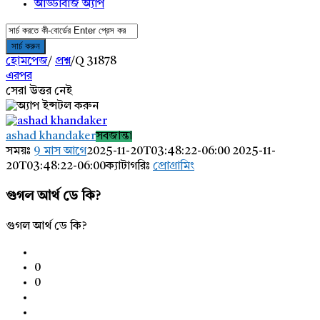
আড্ডাবাজ অ্যাপ
হোমপেজ
/
প্রশ্ন
/
Q 31878
এরপর
সেরা উত্তর নেই
AddaBuzz.net
ashad khandaker
সবজান্তা
Latest
সময়ঃ
9 মাস আগে
2025-11-20T03:48:22-06:00
2025-11-
20T03:48:22-06:00
ক্যাটাগরিঃ
প্রোগ্রামিং
প্রশ্ন
গুগল আর্থ ডে কি?
গুগল আর্থ ডে কি?
0
0